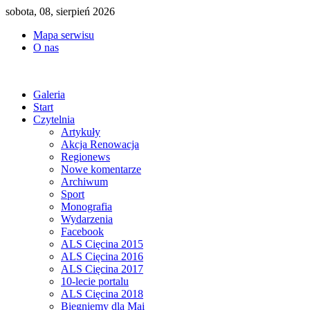
sobota, 08, sierpień 2026
Mapa serwisu
O nas
Galeria
Start
Czytelnia
Artykuły
Akcja Renowacja
Regionews
Nowe komentarze
Archiwum
Sport
Monografia
Wydarzenia
Facebook
ALS Cięcina 2015
ALS Cięcina 2016
ALS Cięcina 2017
10-lecie portalu
ALS Cięcina 2018
Biegniemy dla Mai