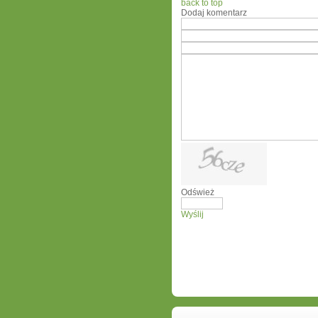
back to top
Dodaj komentarz
Odśwież
Wyślij