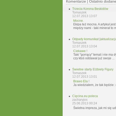
Komentarze | Ostatnio dodan
Trzecia Korona Beskidów
Tomaszek
12.07.2013 13:07
Mocne.
Ekipa też mocna. A artykuł jest
między nami - taki minerał to m
Odpady komunikat [aktualizacj
Tomaszek
12.07.2013 13:04
Ciekawe !
Taki "gorrący" temat i nie ma d
czy ktoś oddawał już swoje ...
Świetne starty Elżbiety Figury
Tomaszek
12.07.2013 13:01
Brawo Ela !
Ja wiedziałem, że tak będzie
Cięcina.eu poleca
zacharyjos
25.06.2013 00:24
Świetna impreza, jak mi się ud