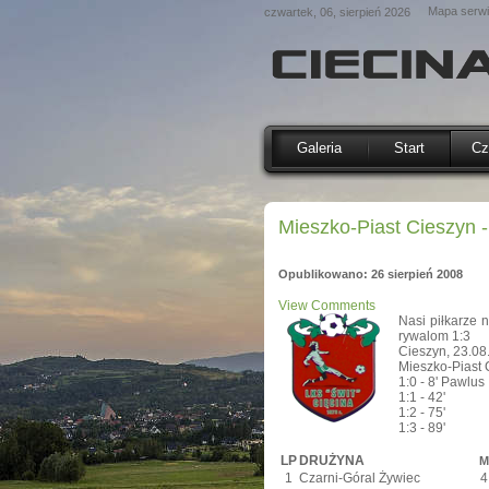
Mapa serw
czwartek, 06, sierpień 2026
Galeria
Start
Cz
Mieszko-Piast Cieszyn -
Opublikowano: 26 sierpień 2008
View Comments
Nasi piłkarze 
rywalom 1:3
Cieszyn, 23.08
Mieszko-Piast 
1:0 - 8' Pawlus
1:1 - 42'
1:2 - 75'
1:3 - 89'
LP
DRUŻYNA
M
1
Czarni-Góral Żywiec
4