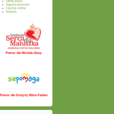
Oferty pracy
Zajęcia taneczne
Cięcina online
Historia
Pomoc dla Michała Gluzy
Pomoc dla Grażyny Witos-Fabian