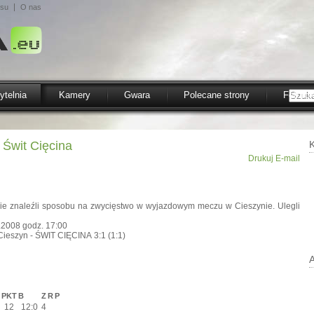
isu
O nas
ytelnia
Kamery
Gwara
Polecane strony
Fotofo
 Świt Cięcina
K
Drukuj
E-mail
nie znaleźli sposobu na zwycięstwo w wyjazdowym meczu w Cieszynie. Ulegli
.2008 godz. 17:00
Cieszyn - ŚWIT CIĘCINA 3:1 (1:1)
PKT
B
Z
R
P
12
12:0
4