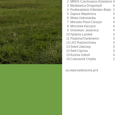
2
MRKS Czechowice-Dziedzice
4
3
Błyskawica Drogomyśl
4
4
Podbeskidzie II Bielsko-Biała
2
5
Zapora Wapienica
3
6
Wisła Ustronianka
4
7
Mieszko-Piast Cieszyn
4
8
Morcinek Kaczyce
4
9
Drzewiarz Jasienica
4
10
Spójnia Landek
3
11
Pasjonat Dankowice
3
12
LKS Radziechowy
3
13
Sokół Zabrzeg
3
14
Świt Cięcina
3
15
Kuźnia Ustroń
4
16
Cukrownik Chybie
2
za www.switciecina.pl.tl