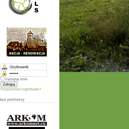
Pamiętaj mnie
Przypomnieć login/hasło?
asi partnerzy