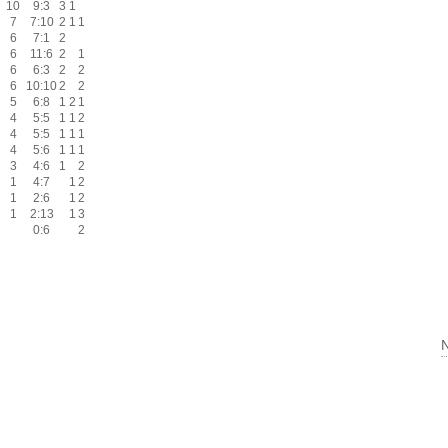
10
9:3
3
1
7
7:10
2
1
1
6
7:1
2
6
11:6
2
1
6
6:3
2
2
6
10:10
2
2
5
6:8
1
2
1
4
5:5
1
1
2
4
5:5
1
1
1
4
5:6
1
1
1
3
4:6
1
2
1
4:7
1
2
1
2:6
1
2
1
2:13
1
3
0:6
2
N