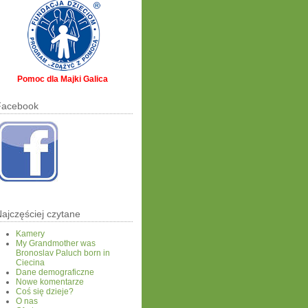
Pomoc dla Majki Galica
Facebook
ajczęściej czytane
Kamery
My Grandmother was
Bronoslav Paluch born in
Ciecina
Dane demograficzne
Nowe komentarze
Coś się dzieje?
O nas