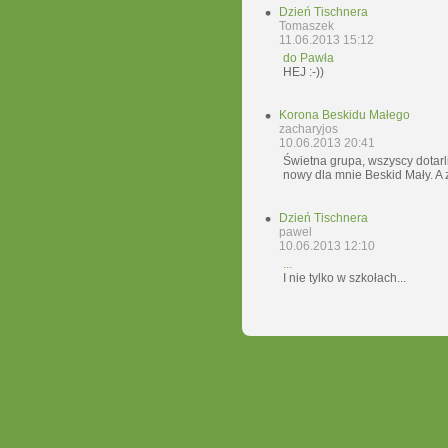
Dzień Tischnera
Tomaszek
11.06.2013 15:12
do Pawła
HEJ :-))
Korona Beskidu Małego
zacharyjos
10.06.2013 20:41
Świetna grupa, wszyscy dotarl
nowy dla mnie Beskid Mały. A z
Dzień Tischnera
pawel
10.06.2013 12:10
...
I nie tylko w szkołach...