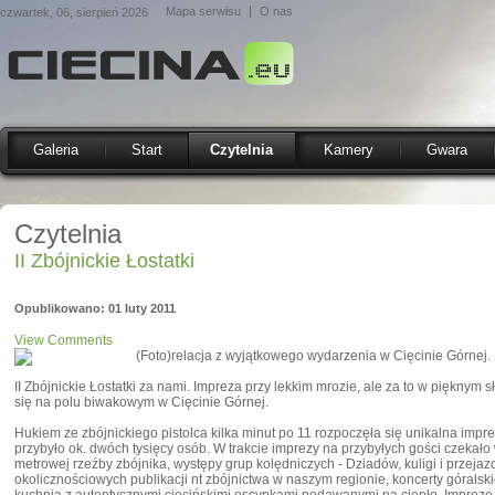
Mapa serwisu
O nas
czwartek, 06, sierpień 2026
Galeria
Start
Czytelnia
Kamery
Gwara
Czytelnia
II Zbójnickie Łostatki
Opublikowano: 01 luty 2011
View Comments
(Foto)relacja z wyjątkowego wydarzenia w Cięcinie Górnej.
II Zbójnickie Łostatki za nami. Impreza przy lekkim mrozie, ale za to w pięknym 
się na polu biwakowym w Cięcinie Górnej.
Hukiem ze zbójnickiego pistolca kilka minut po 11 rozpoczęła się unikalna imprez
przybyło ok. dwóch tysięcy osób. W trakcie imprezy na przybyłych gości czekało w
metrowej rzeźby zbójnika, występy grup kolędniczych - Dziadów, kuligi i przeja
okolicznościowych publikacji nt zbójnictwa w naszym regionie, koncerty góralskic