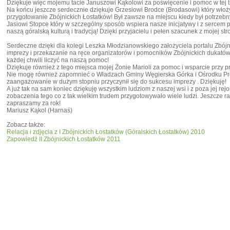
Dziękuje więc mojemu tacie Januszowi Kąkolowi za poświęcenie i pomoc w tej tr
Na końcu jeszcze serdecznie dziękuje Grzesiowi Brodce (Brodasowi) który włoży
przygotowanie Zbójnickich Łostatków! Był zawsze na miejscu kiedy był potrzebny.
Jasiowi Stopce który w szczególny sposób wspiera nasze inicjatywy i z sercem
naszą góralską kulturą i tradycją! Dzięki przyjacielu i pełen szacunek z mojej str
Serdeczne dzięki dla kolegi Leszka Młodzianowskiego założyciela portalu Zbój
imprezy i przekazanie na ręce organizatorów i pomocników Zbójnickich dukatów
każdej chwili liczyć na naszą pomoc!
Dziękuje również z tego miejsca mojej Żonie Marioli za pomoc i wsparcie przy 
Nie mogę również zapomnieć o Władzach Gminy Węgierska Górka i Ośrodku Prom
zaangażowanie w dużym stopniu przyczynił się do sukcesu imprezy . Dziękuję!
A już tak na sam koniec dziękuję wszystkim ludziom z naszej wsi i z poza jej rejo
zobaczenia tego co z tak wielkim trudem przygotowywało wiele ludzi. Jeszcze ra
zapraszamy za rok!
Mariusz Kąkol (Harnaś)
Zobacz także:
Relacja i zdjęcia z I Zbójnickich Łostatków (Góralskich Łostatków) 2010
Zapowiedź II Zbójnickich Łostatków 2011