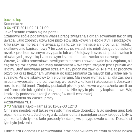
back to top
Komentarze
0
#4
YETI
2011-02-11 21:00
Jakoś sennie zrobiło się na portalu.
Szanowni zbóje podziwiam Waszą pracę związaną z organizowaniem takich imp
uwaga. Jako zbójnicy używacie pistoletów skałkowych z epoki XVIII i początków 
kilka razy na imprezie nie zważając na to, że nie mieliście ani prochu, ani kulek.
skałkowy /nie kapiszonowy ? bo zbójnicy po wsiach nie mieli dostępu do spłonek
rożek z prochem czarnym przy pasie lub w późniejszych czasach prochownicę b
ołowianymi , przybitką i zapasowym krzemieniem do zamka spustowego.
Ważne, że kilku procentowe zawilgocenie prochu powodowało brak zapłonu, a 
często się rozlatywał. Ten mały mankament w Waszych strojach jest z punktu wid
istotny. Broń ładowano przed strzałem aby proch nie zawilgł. Nie mając prochow
przybitką oraz flejtuchami /materiał do uszczelniania za małych kul w lufie/ ni
strzałów. Pistolet skałkowy to nie bumerang. Ma swoje wymagania i dla zachowan
mieć na wyposażeniu prochownicę, woreczek z kulkami i akcesoriami. Jeszcze 
nosicie repliki broni. Zbójnicy posiadali pistolety skałkowe wyposażenia armii aust
ani francuskie tak ogólnie dostępne teraz. Nie były to pistolety kapiszonowe. Wi
kradzieży podczas dezercji z szeregów armii cesarskiej.
Z szacunkiem do Waszej pracy
Pozdrawiam YETI
0
#3
Mariusz Kąkol-Harnaś
2011-02-03 12:43
Christine niestety jest tak że wszystkim nie idzie dogodzić. Było siedem grup ko
pięć nie narzeka... Ja chodzę z dziadami od lat i pamiętam czasy jak gody były
zjedzenia było tyle co koło gospodyń z danej wsi przygotowało ciasto. Dostało s
tyle było jedzenia.
Ludzie szli z ochotą i z zamiłowania!Ter
az obserwujemy że czym młodsze pokole