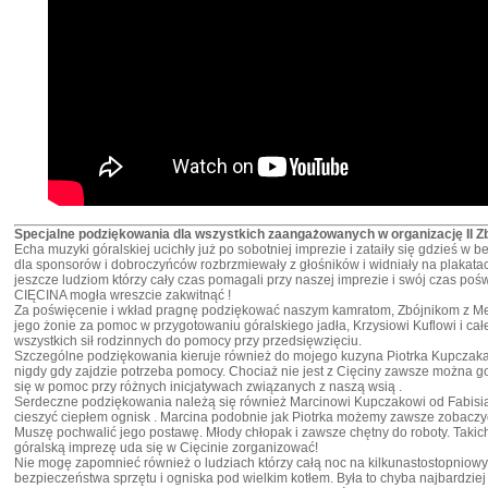
Specjalne podziękowania dla wszystkich zaangażowanych w organizację II Z
Echa muzyki góralskiej ucichły już po sobotniej imprezie i zataiły się gdzieś w 
dla sponsorów i dobroczyńców rozbrzmiewały z głośników i widniały na plakat
jeszcze ludziom którzy cały czas pomagali przy naszej imprezie i swój czas poś
CIĘCINA mogła wreszcie zakwitnąć !
Za poświęcenie i wkład pragnę podziękować naszym kamratom, Zbójnikom z Me
jego żonie za pomoc w przygotowaniu góralskiego jadła, Krzysiowi Kuflowi i cał
wszystkich sił rodzinnych do pomocy przy przedsięwzięciu.
Szczególne podziękowania kieruje również do mojego kuzyna Piotrka Kupczaka
nigdy gdy zajdzie potrzeba pomocy. Chociaż nie jest z Cięciny zawsze można 
się w pomoc przy różnych inicjatywach związanych z naszą wsią .
Serdeczne podziękowania należą się również Marcinowi Kupczakowi od Fabisia
cieszyć ciepłem ognisk . Marcina podobnie jak Piotrka możemy zawsze zobacz
Muszę pochwalić jego postawę. Młody chłopak i zawsze chętny do roboty. Takich 
góralską imprezę uda się w Cięcinie zorganizować!
Nie mogę zapomnieć również o ludziach którzy całą noc na kilkunastostopniow
bezpieczeństwa sprzętu i ogniska pod wielkim kotłem. Była to chyba najbardzie