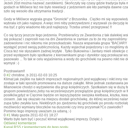
Jeżeli 20zł można nazwać zarobkiem). Skończyły się czasy gdzie tradycja była 
godach w Milówce też nie było rewelacji z jedzeniem ale kto pamięta dawne czasy
szło się wesoło dla utrzymania tradycji .
Gody w Milówce wygrała grupa "Gronicki" z Brzusnika . Ciężko mi się wypowiedzi
wybrała ich jako najlepsi. A więc inni niby pokrzywdzeni z wyzywali za decyzję ko
ma być z góry wiadomo kto jest najlepszy. Trzeba umieć przegrywać !!
Co się tyczy jeszcze tego jedzenia. Przebierańcy ze Zwardonia z tak dalekiej ws
się pokazać i zaprosili nas na dni Zwardonia w zamian za to że my zaprosiliśmy
zadowolone i nic nikomu nie przeszkadzało. Nasza wspaniała grupa "BACIARY Z
wystąpić przed swoją publicznością. Każdy wyjechał pojedzony i co mogliśmy da
Cisca też nie słyszałem żadnej krytyki . Tylko Bukowina i Jantary mieli obiekcje
przed występem było spotkanie z kierownikami grup i dyrektor opg przekazał wsz
pasowało ... To tak w celu wyjaśnienia a wody do grochówki na pewno nikt nie do
wymysł :-)
Pozdrawiam!!
0
#2
christine_b
2011-02-03 10:25
Klimat jak zwykle na takich imprezach regionalnych jest wyjątkowy i nikt inny nie
zostaje w taki sposób promowana na dalsze zakątki. Mnie jednak zastanawia jed
Mianowicie chodzi o wyżywienie dla grup kolędniczych. Spotkałam się w dużą falą
grupom powiedziano,żeb
y na wcześniejszym przeglądzie grup kolędniczych w
posiłków,gdyż w Cięcinie będzie on lepszy,będzie swojska kiełbasa, kiszka, kwaś
ciosem. Jak się okazało na miejscu dostali grochówkę, do której wcześniej nalan
zupa tylko zwykła lura. Niektórych po zjedzeniu tej grochówki po prostu rozbola
możliwości wymiany bloczków na duszonki czy inny przysmak?Co zawiodło?
Pomimo tego imprezę uważam za udaną.:-)
0
#1
Mały gazda
2011-02-01 18:27
Warto było tam być i poczuć klimat wyjątkowej imprezy. Dzięki:-)
Odśwież komentarze
Kanał RSS z komentarzami do tego postu.