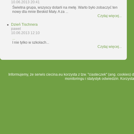
10.06.2013 20:41
Świetna grupa, wszyscy dotarli na metę. Warto było zobaczyć ten
nowy dla mnie Beskid Mały. A za ...
Czytaj więcej...
Dzień Tischnera
pawel
10.06.2013 12:10
...
I nie tylko w szkołach...
Czytaj więcej...
Informujemy, że serwis ciecina.eu korzysta z tzw. "ciasteczek" (ang. cookies)
monitoringu i statystyk odwiedzin. Korzyst