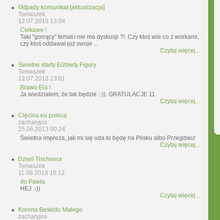
Odpady komunikat [aktualizacja]
Tomaszek
12.07.2013 13:04
Ciekawe !
Taki "gorrący" temat i nie ma dyskusji ?!. Czy ktoś wie co z workami,
czy ktoś oddawał już swoje ...
Czytaj więcej...
Świetne starty Elżbiety Figury
Tomaszek
12.07.2013 13:01
Brawo Ela !
Ja wiedziałem, że tak będzie :-)). GRATULACJE 11
Czytaj więcej...
Cięcina.eu poleca
zacharyjos
25.06.2013 00:24
Świetna impreza, jak mi się uda to będę na Pilsku albo Przegibku!
Czytaj więcej...
Dzień Tischnera
Tomaszek
11.06.2013 15:12
do Pawła
HEJ :-))
Czytaj więcej...
Korona Beskidu Małego
zacharyjos