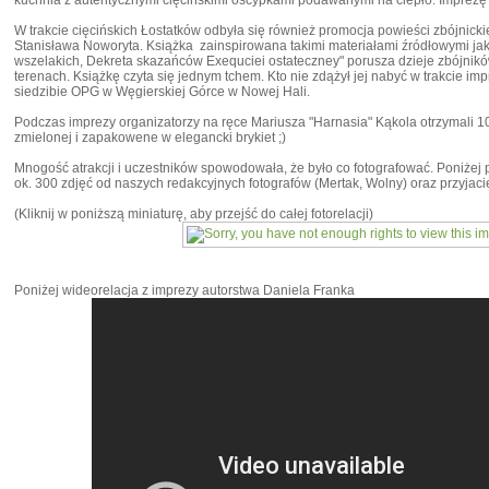
kuchnia z autentycznymi cięcińskimi oscypkami podawanymi na ciepło. Imprezę
W trakcie cięcińskich Łostatków odbyła się również promocja powieści zbójnicki
Stanisława Noworyta. Książka zainspirowana takimi materiałami źródłowymi ja
wszelakich, Dekreta skazańców Exequciei ostateczney" porusza dzieje zbójników
terenach. Książkę czyta się jednym tchem. Kto nie zdążył jej nabyć w trakcie im
siedzibie OPG w Węgierskiej Górce w Nowej Hali.
Podczas imprezy organizatorzy na ręce Mariusza "Harnasia" Kąkola otrzymali 100 t
zmielonej i zapakowene w elegancki brykiet ;)
Mnogość atrakcji i uczestników spowodowała, że było co fotografować. Poniżej 
ok. 300 zdjęć od naszych redakcyjnych fotografów (Mertak, Wolny) oraz przyjac
(Kliknij w poniższą miniaturę, aby przejść do całej fotorelacji)
Poniżej wideorelacja z imprezy autorstwa Daniela Franka