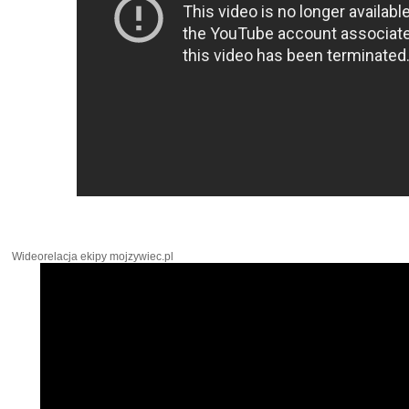
Wideorelacja ekipy mojzywiec.pl