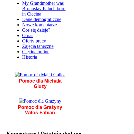
My Grandmother was
Bronoslav Paluch born
in Ciecina
Dane demograficzne
Nowe komentarze
Coś się dzieje?
O nas
Oferty pracy
Zajęcia taneczne
Cięcina online
Historia
Pomoc dla Michała
Gluzy
Pomoc dla Grażyny
Witos-Fabian
Komentarze | Ostatnio dodane