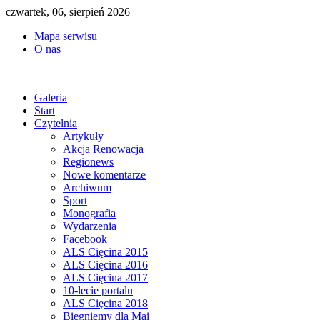
czwartek, 06, sierpień 2026
Mapa serwisu
O nas
Galeria
Start
Czytelnia
Artykuły
Akcja Renowacja
Regionews
Nowe komentarze
Archiwum
Sport
Monografia
Wydarzenia
Facebook
ALS Cięcina 2015
ALS Cięcina 2016
ALS Cięcina 2017
10-lecie portalu
ALS Cięcina 2018
Biegniemy dla Mai