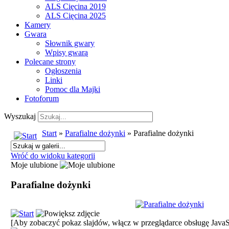
ALS Cięcina 2019
ALS Cięcina 2025
Kamery
Gwara
Słownik gwary
Wpisy gwarą
Polecane strony
Ogłoszenia
Linki
Pomoc dla Majki
Fotoforum
Wyszukaj
Start
»
Parafialne dożynki
» Parafialne dożynki
Wróć do widoku kategorii
Moje ulubione
Parafialne dożynki
[Aby zobaczyć pokaz slajdów, włącz w przeglądarce obsługę JavaSc