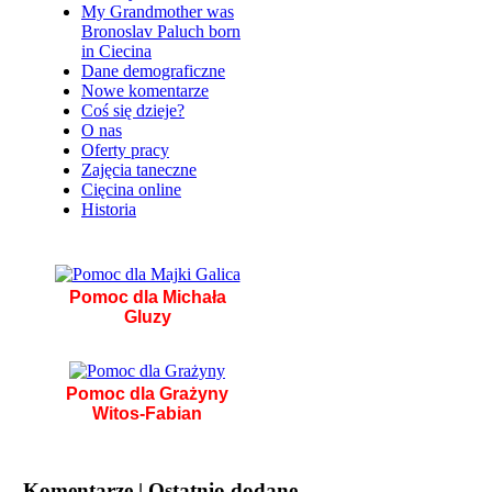
My Grandmother was
Bronoslav Paluch born
in Ciecina
Dane demograficzne
Nowe komentarze
Coś się dzieje?
O nas
Oferty pracy
Zajęcia taneczne
Cięcina online
Historia
Pomoc dla Michała
Gluzy
Pomoc dla Grażyny
Witos-Fabian
Komentarze | Ostatnio dodane