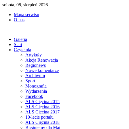
sobota, 08, sierpień 2026
Mapa serwisu
O nas
Galeria
Start
Czytelnia
Artykuły
Akcja Renowacja
Regionews
Nowe komentarze
Archiwum
Sport
Monografia
Wydarzenia
Facebook
ALS Cięcina 2015
ALS Cięcina 2016
ALS Cięcina 2017
10-lecie portalu
ALS Cięcina 2018
Biegniemy dla Mai