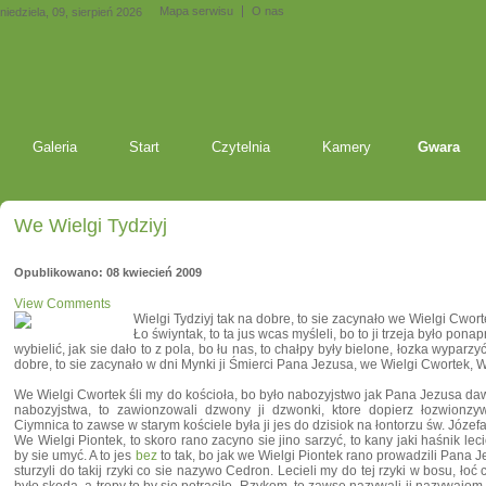
Mapa serwisu
O nas
niedziela, 09, sierpień 2026
Galeria
Start
Czytelnia
Kamery
Gwara
We Wielgi Tydziyj
Opublikowano: 08 kwiecień 2009
View Comments
Wielgi Tydziyj tak na dobre, to sie zacynało we Wielgi Cwort
Ło świyntak, to ta jus wcas myśleli, bo to ji trzeja było pon
wybielić, jak sie dało to z pola, bo łu nas, to chałpy były bielone, łozka wyparz
dobre, to sie zacynało w dni Mynki ji Śmierci Pana Jezusa, we Wielgi Cwortek, W
We Wielgi Cwortek śli my do kościoła, bo było nabozyjstwo jak Pana Jezusa daw
nabozyjstwa, to zawionzowali dzwony ji dzwonki, ktore dopierz łozwionz
Ciymnica to zawse w starym kościele była ji jes do dzisiok na łontorzu św. Józefa
We Wielgi Piontek, to skoro rano zacyno sie jino sarzyć, to kany jaki haśnik leci
by sie umyć. A to jes
bez
to tak, bo jak we Wielgi Piontek rano prowadzili Pana J
sturzyli do takij rzyki co sie nazywo Cedron. Lecieli my do tej rzyki w bosu, łoć