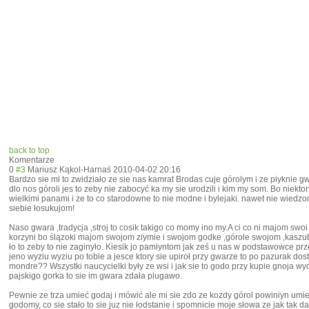
back to top
Komentarze
0
#3
Mariusz Kąkol-Harnaś
2010-04-02 20:16
Bardzo sie mi to zwidziało ze sie nas kamrat Brodas cuje górolym i ze piyknie g
dlo nos góroli jes to zeby nie zabocyć ka my sie urodzili i kim my som. Bo niekt
wielkimi panami i ze to co starodowne to nie modne i bylejaki. nawet nie wiedzo
siebie łosukujom!
Naso gwara ,tradycja ,stroj to cosik takigo co momy ino my.A ci co ni majom swoi 
korzyni bo ślązoki majom swojom ziymie i swojom godke ,górole swojom ,kaszu
ło to zeby to nie zaginyło. Kiesik jo pamiyntom jak ześ u nas w podstawowce pr
jeno wyziu wyziu po tobie a jesce ktory sie upiroł przy gwarze to po pazurak dosto
mondre?? Wszystki naucycielki były ze wsi i jak sie to godo przy kupie gnoja wyc
pajskigo gorka to sie im gwara zdała plugawo.
Pewnie ze trza umieć godaj i mówić ale mi sie zdo ze kozdy górol powiniyn umieć i
godomy, co sie stało to sie juz nie łodstanie i spomnicie moje słowa ze jak tak da