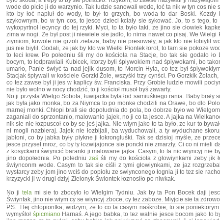
było skoda, a trepy to by sie potraciło. Rzykom, to zawse nazywali ji nazywajom 
wode do picio ji do warzynio. Tak ludzie sanowali wode, łoć ta nik w tyn cos nie sł
kto by łoć napluł do wody, to był to grzych, bo woda to dar Boski. Kozdy k
szykownym, bo w tyn cos, to jesce dzieci kciały sie sykować. Jo, to s tego, 
wykopyrtnoł lecyncy do tej rzyki. Myci, to ta było taki, ze jino sie cłowiek kapk
zima w nogi. Ze był post ji niewiele sie jadło, to nima nawet co pisaj. We Wielgi 
ziymiom, kowole nie grzoli zielaza, baby nie presowały, a jak kto nie łobiylił w
jus nie biylił. Godali, ze jak by kto we Wielki Piontek łoroł, to tam sie pokoze wod
to leci krew. Po połedniu śli my do kościoła na Stacje, bo tak sie godało ło 
bocym, to łodprawiali Kubicek, ktorzy byli śpiywokiem nad śpiywokami, bo takom
umarło, Panie świyć ta nad jejik dusom, to Morcin Hyla, co tez był śpiywokiym
Stacjak śpiywali w kościele Gorzki Żole, wszyśki trzy cynści. Po Gorzkik Żolach
co tez zawse był ji jes w kaplicy św. Franciska. Przy Grobie ludzie mowili poci
nie było wolno w nocy chodzić, to ji kościoł musoł byś zawarty.
No ji przysła Wielgo Sobota, łuwijacka była łod samiuśkiego rania. Baby brały s
jak była jako monka, bo za Niymca to po monke chodzili na Orawe, bo dlo Polok
marnej monki. Chłopi brali sie dopołudnia do pola, bo dobrze było we Wielgom
zaganiali do sprzontanio, malowanio jajek, no ji co ta jesce. A jajka na Wielkanoc
nik sie nie łozpuscoł co by se jeś jajka. Nie wiym jako to ta było, ze kur to bywa
ni mogli nazbieraj. Jajek nie łozbijali, ba wyduchowali, a ty wyduchane skoru
jabłoni, co by jabka były piykne ji łokrongluśki. Tak se dzisioj myśle, ze przec
jesce przyseł mroz, co by ty łozwijajonce sie poncki nie zmarzły. Ci co ni mieli d
z kosyckami świyncić baranki ji malowane jajka. Casym, to ta nic wiyncyj nie b
jino dopołednia. Po połedniu
zaś
śli my do kościoła z głowiynkami zeby jik 
świynconm wode. Casym to tak sie ciśli z tymi głowiynkami, ze jaz rozgrzebali
wystarcy zeby jom jino wciś do popiołu ze swiynconego łognia ji to tez sie rachow
krzyzycki ji w drugi dziyj Zielonyk Świontek łoznosiło po niwkak.
No ji
tela
mi sie to zbocyło ło Wielgim Tydniu. Jak by ta Pon Bocek daji jes
Świyntak, jino nie wiym cy se wiyncyj zboce, cy tez zaboze. Miyjcie sie ta zdrow
P.S. Hej chłopiontka, widzym, ze to co ta casym naśkrobie, to sie poniektorym 
wymyśloł
śpicmiano
Harnaś. A jego babka, to tez walnie jesce bocom jako to b