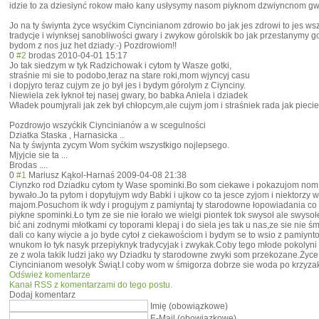
idzie to za dziesiynć rokow mało kany usłysymy nasom piyknom dzwiyncnom gw
Jo na ty świynta życe wsyćkim Ciyncinianom zdrowio bo jak jes zdrowi to jes ws
tradycje i wiynksej sanobliwości gwary i zwykow górolskik bo jak przestanymy 
bydom z nos juz het dziady:-) Pozdrowiom!!
0
#2
brodas
2010-04-01 15:17
Jo tak siedzym w tyk Radzichowak i cytom ty Wasze gotki,
straśnie mi sie to podobo,teraz na stare roki,mom wjyncyj casu
i dopjyro teraz cujym ze jo był jes i bydym górolym z Ciynciny.
Niewiela zek łyknoł tej nasej gwary, bo babka Aniela i dziadek
Władek poumjyrali jak zek był chłopcym,ale cujym jom i straśniek rada jak pieci
Pozdrowjo wszyćkik Ciyncinianów a w scegulności
Dziatka Staska , Harnasicka ..
Na ty śwjynta zycym Wom syćkim wszystkigo nojlepsego.
Mjyjcie sie ta ...
Brodas ....
0
#1
Mariusz Kąkol-Harnaś
2009-04-08 21:38
Ciynzko rod Dziadku cytom ty Wase spominki.Bo som ciekawe i pokazujom nom s
bywało.Jo ta pytom i dopytujym wdy Babki i ujkow co ta jesce zyjom i niektorzy w
majom.Posuchom ik wdy i progujym z pamiyntaj ty starodowne łopowiadania co 
piykne spominki.Ło tym ze sie nie łorało we wielgi piontek tok swysoł ale swysoł
bić ani zodnymi młotkami cy toporami klepaj i do siela jes tak u nas,ze sie nie śm
dali co kany wiycie a jo byde cytoł z ciekawościom i bydym se to wsio z pamiyn
wnukom ło tyk nasyk przepiyknyk tradycyjak i zwykak.Coby tego młode pokolyni 
ze z wola takik ludzi jako wy Dziadku ty starodowne zwyki som przekozane.Ży
Ciyncinianom wesołyk Świąt.I coby wom w śmigorza dobrze sie woda po krzyzak 
Odśwież komentarze
Kanał RSS z komentarzami do tego postu.
Dodaj komentarz
Imię (obowiązkowe)
E-Mail (obowiązkowe)