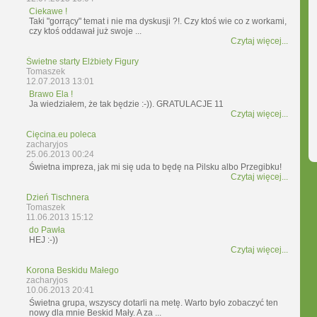
Ciekawe !
Taki "gorrący" temat i nie ma dyskusji ?!. Czy ktoś wie co z workami,
czy ktoś oddawał już swoje ...
Czytaj więcej...
Świetne starty Elżbiety Figury
Tomaszek
12.07.2013 13:01
Brawo Ela !
Ja wiedziałem, że tak będzie :-)). GRATULACJE 11
Czytaj więcej...
Cięcina.eu poleca
zacharyjos
25.06.2013 00:24
Świetna impreza, jak mi się uda to będę na Pilsku albo Przegibku!
Czytaj więcej...
Dzień Tischnera
Tomaszek
11.06.2013 15:12
do Pawła
HEJ :-))
Czytaj więcej...
Korona Beskidu Małego
zacharyjos
10.06.2013 20:41
Świetna grupa, wszyscy dotarli na metę. Warto było zobaczyć ten
nowy dla mnie Beskid Mały. A za ...