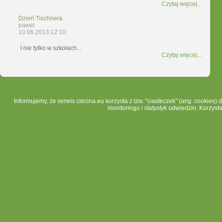
Czytaj więcej...
Dzień Tischnera
pawel
10.06.2013 12:10
...
I nie tylko w szkołach...
Czytaj więcej...
Informujemy, że serwis ciecina.eu korzysta z tzw. "ciasteczek" (ang. cookies)
monitoringu i statystyk odwiedzin. Korzyst