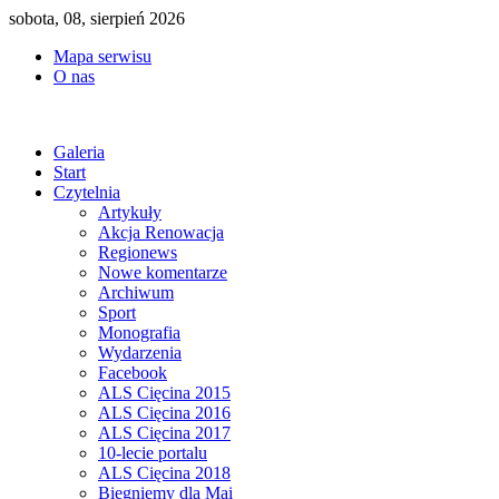
sobota, 08, sierpień 2026
Mapa serwisu
O nas
Galeria
Start
Czytelnia
Artykuły
Akcja Renowacja
Regionews
Nowe komentarze
Archiwum
Sport
Monografia
Wydarzenia
Facebook
ALS Cięcina 2015
ALS Cięcina 2016
ALS Cięcina 2017
10-lecie portalu
ALS Cięcina 2018
Biegniemy dla Mai