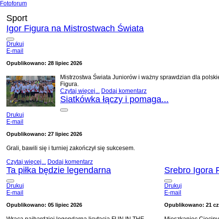
Fotoforum
Sport
Igor Figura na Mistrostwach Świata
Drukuj
E-mail
Opublikowano: 28 lipiec 2026
Mistrzostwa Świata Juniorów i ważny sprawdzian dla polskie
Figura.
Czytaj więcej...
Dodaj komentarz
Siatkówka łączy i pomaga...
Drukuj
E-mail
Opublikowano: 27 lipiec 2026
Grali, bawili się i turniej zakończył się sukcesem.
Czytaj więcej...
Dodaj komentarz
Ta piłka będzie legendarna
Srebro Igora 
Drukuj
Drukuj
E-mail
E-mail
Opublikowano: 05 lipiec 2026
Opublikowano: 21 cz