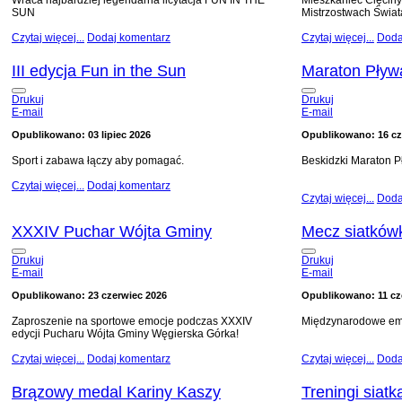
Wraca najbardziej legendarna licytacja FUN IN THE
Mieszkaniec Cięciny
SUN
Mistrzostwach Świat
Czytaj więcej...
Dodaj komentarz
Czytaj więcej...
Doda
III edycja Fun in the Sun
Maraton Pływ
Drukuj
Drukuj
E-mail
E-mail
Opublikowano: 03 lipiec 2026
Opublikowano: 16 cz
Sport i zabawa łączy aby pomagać.
Beskidzki Maraton P
Czytaj więcej...
Dodaj komentarz
Czytaj więcej...
Doda
XXXIV Puchar Wójta Gminy
Mecz siatkówk
Drukuj
Drukuj
E-mail
E-mail
Opublikowano: 23 czerwiec 2026
Opublikowano: 11 cz
Zaproszenie na sportowe emocje podczas XXXIV
Międzynarodowe emo
edycji Pucharu Wójta Gminy Węgierska Górka!
Czytaj więcej...
Dodaj komentarz
Czytaj więcej...
Doda
Brązowy medal Kariny Kaszy
Treningi siatk