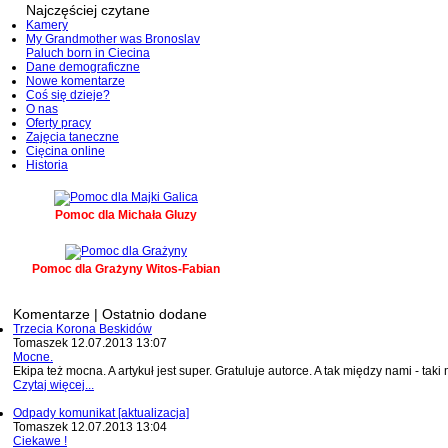
Najczęściej czytane
Kamery
My Grandmother was Bronoslav
Paluch born in Ciecina
Dane demograficzne
Nowe komentarze
Coś się dzieje?
O nas
Oferty pracy
Zajęcia taneczne
Cięcina online
Historia
Pomoc dla Michała Gluzy
Pomoc dla Grażyny Witos-Fabian
Komentarze | Ostatnio dodane
Trzecia Korona Beskidów
Tomaszek
12.07.2013 13:07
Mocne.
Ekipa też mocna. A artykuł jest super. Gratuluje autorce. A tak między nami - taki m
Czytaj więcej...
Odpady komunikat [aktualizacja]
Tomaszek
12.07.2013 13:04
Ciekawe !