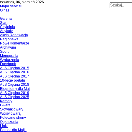
czwartek, 06, sierpień 2026
Mapa serwisu
O nas
Galeria
Start
Czytelnia
Artykuły
Akcja Renowacja
Regionews
Nowe komentarze
Archiwum
Sport
Monografia
Wydarzenia
Facebook
ALS Cięcina 2015
ALS Cięcina 2016
ALS Cięcina 2017
10-lecie portalu
ALS Cięcina 2018
Biegniemy dla Mai
ALS Cięcina 2019
ALS Cięcina 2025
Kamery
Gwara
Słownik gwary
Wpisy gwarą
Polecane strony
Ogłoszenia
Linki
Pomoc dla Majki