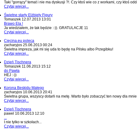
Taki "gorrący" temat i nie ma dyskusji ?!. Czy ktoś wie co z workami, czy ktoś odd
Czytaj więcej...
Świetne starty Elżbiety Figury
Tomaszek
12.07.2013 13:01
Brawo Ela !
Ja wiedziałem, że tak będzie :-)). GRATULACJE 11
Czytaj więcej...
Cięcina.eu poleca
zacharyjos
25.06.2013 00:24
Świetna impreza, jak mi się uda to będę na Pilsku albo Przegibku!
Czytaj więcej...
Dzień Tischnera
Tomaszek
11.06.2013 15:12
do Pawła
HEJ :-))
Czytaj więcej...
Korona Beskidu Małego
zacharyjos
10.06.2013 20:41
Świetna grupa, wszyscy dotarli na metę. Warto było zobaczyć ten nowy dla mnie B
Czytaj więcej...
Dzień Tischnera
pawel
10.06.2013 12:10
...
I nie tylko w szkołach...
Czytaj więcej...