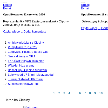
Drukuj
Drukuj
E-mail
E-mail
Opublikowano: 22 czerwiec 2026
Opublikowano: 19 st
Reprezentantka MKS Żywiec, mieszkanka Cięciny
Dziewczyny i chłopc
zdobyła brąz w skoku w dal.
Czytaj więcej...
Doda
Czytaj więcej...
Dodaj komentarz
Ambitny pięściarz z Cięciny
PumpTrack Cup 2025
Zdobywca Pucharu Bosko Cup
Tenis stołowy w SP 1
LKS Świt "Aktywni lokalnie"
W jakiej lidze gramy
BoscoCup - Cięcina Mistrzem
Lato w siodle? Brzmi jak przygoda!
Turniej Siatkówki Plażowej
Sukces Stanisława Pieli
1
2
3
4
...
6
7
8
9
10
Kronika Cięciny