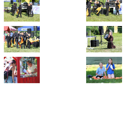
Informujemy, że serwis ciecina.eu korzysta z tzw. "ciasteczek" (ang. cookies)
monitoringu i statystyk odwiedzin. Korzyst