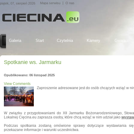
Mapa serwisu
O nas
piątek, 07, sierpień 2026
Galeria
Start
Czytelnia
Kamery
Gwara
Spotkanie ws. Jarmarku
Opublikowano: 06 listopad 2025
View Comments
Zaproszenie adresowane jest do osób chcących wziąć w nim
W związku z przygotowaniami do XII Jarmarku Bożonarodzeniowego, Stowa
Lokalnej Cięcina.eu zaprasza osoby, które chcą wziąć w nim udział jako
wysta
Podczas spotkania zostaną omówione sprawy dotyczące wystawiania się
przekazane informacje i warunki uczestnictwa.