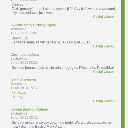
Ciekawe !
Taki "gorrący" temat i nie ma dyskusji ?!. Czy ktoś wie co z workami,
czy ktoś oddawał już swoje ...
Czytaj więcej...
Świetne starty Elżbiety Figury
Tomaszek
12.07.2013 13:01
Brawo Ela !
Ja wiedziałem, że tak będzie :-)). GRATULACJE 11
Czytaj więcej...
Cięcina.eu poleca
zacharyjos
25.06.2013 00:24
Świetna impreza, jak mi się uda to będę na Pilsku albo Przegibku!
Czytaj więcej...
Dzień Tischnera
Tomaszek
11.06.2013 15:12
do Pawła
HEJ :-))
Czytaj więcej...
Korona Beskidu Małego
zacharyjos
10.06.2013 20:41
Świetna grupa, wszyscy dotarli na metę. Warto było zobaczyć ten
nowy dla mnie Beskid Mały. A za ...