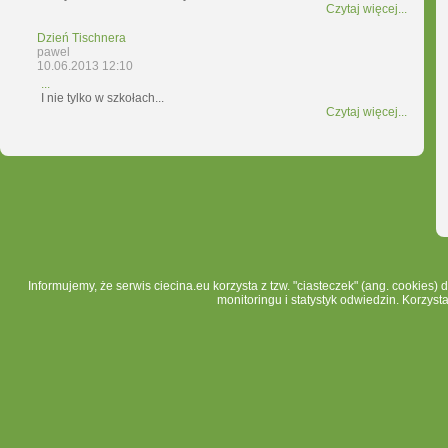
Czytaj więcej...
Dzień Tischnera
pawel
10.06.2013 12:10
...
I nie tylko w szkołach...
Czytaj więcej...
Informujemy, że serwis ciecina.eu korzysta z tzw. "ciasteczek" (ang. cookies)
monitoringu i statystyk odwiedzin. Korzyst