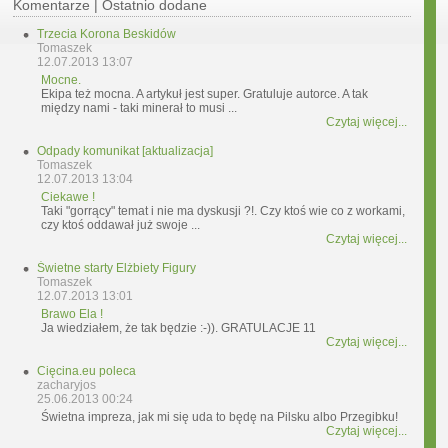
Komentarze | Ostatnio dodane
Trzecia Korona Beskidów
Tomaszek
12.07.2013 13:07
Mocne.
Ekipa też mocna. A artykuł jest super. Gratuluje autorce. A tak
między nami - taki minerał to musi ...
Czytaj więcej...
Odpady komunikat [aktualizacja]
Tomaszek
12.07.2013 13:04
Ciekawe !
Taki "gorrący" temat i nie ma dyskusji ?!. Czy ktoś wie co z workami,
czy ktoś oddawał już swoje ...
Czytaj więcej...
Świetne starty Elżbiety Figury
Tomaszek
12.07.2013 13:01
Brawo Ela !
Ja wiedziałem, że tak będzie :-)). GRATULACJE 11
Czytaj więcej...
Cięcina.eu poleca
zacharyjos
25.06.2013 00:24
Świetna impreza, jak mi się uda to będę na Pilsku albo Przegibku!
Czytaj więcej...