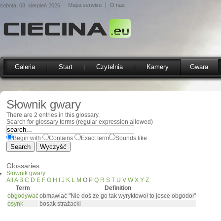
Mapa serwisu
O nas
sobota, 08, sierpień 2026
Galeria
Start
Czytelnia
Kamery
Gwara
Słownik gwary
There are 2 entries in this glossary.
Search for glossary terms (regular expression allowed)
Begin with
Contains
Exact term
Sounds like
Glossaries
Słownik gwary
All
A
B
C
D
E
F
G
H
I
J
K
L
M
O
P
Q
R
S
T
U
V
W
X
Y
Z
Term
Definition
obgodywać
obmawiać "Nie doś ze go tak wyryktowoł to jesce obgodoł"
osynk
bosak strażacki