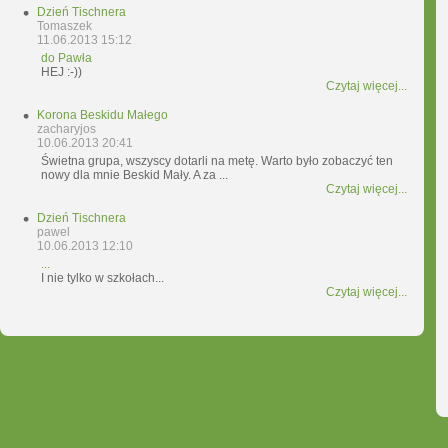
Dzień Tischnera
Tomaszek
11.06.2013 15:12
do Pawła
HEJ :-))
Czytaj więcej...
Korona Beskidu Małego
zacharyjos
10.06.2013 20:41
Świetna grupa, wszyscy dotarli na metę. Warto było zobaczyć ten
nowy dla mnie Beskid Mały. A za ...
Czytaj więcej...
Dzień Tischnera
pawel
10.06.2013 12:10
...
I nie tylko w szkołach...
Czytaj więcej...