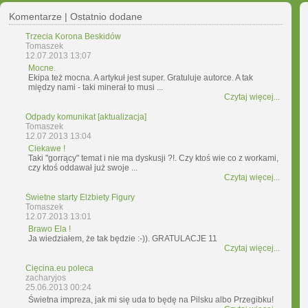
Komentarze | Ostatnio dodane
Trzecia Korona Beskidów
Tomaszek
12.07.2013 13:07
Mocne.
Ekipa też mocna. A artykuł jest super. Gratuluje autorce. A tak
między nami - taki minerał to musi ...
Czytaj więcej...
Odpady komunikat [aktualizacja]
Tomaszek
12.07.2013 13:04
Ciekawe !
Taki "gorrący" temat i nie ma dyskusji ?!. Czy ktoś wie co z workami,
czy ktoś oddawał już swoje ...
Czytaj więcej...
Świetne starty Elżbiety Figury
Tomaszek
12.07.2013 13:01
Brawo Ela !
Ja wiedziałem, że tak będzie :-)). GRATULACJE 11
Czytaj więcej...
Cięcina.eu poleca
zacharyjos
25.06.2013 00:24
Świetna impreza, jak mi się uda to będę na Pilsku albo Przegibku!