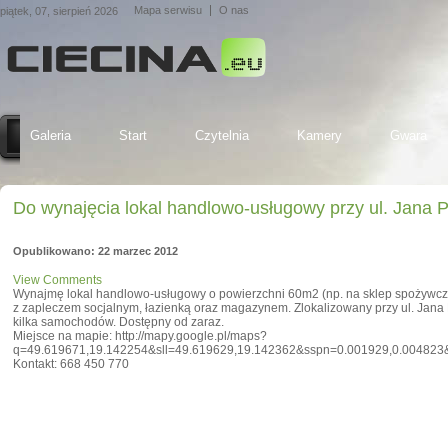
Mapa serwisu
O nas
piątek, 07, sierpień 2026
Galeria
Start
Czytelnia
Kamery
Gwara
Do wynajęcia lokal handlowo-usługowy przy ul. Jana P
Opublikowano: 22 marzec 2012
View Comments
Wynajmę lokal handlowo-usługowy o powierzchni 60m2 (np. na sklep spożywczy
z zapleczem socjalnym, łazienką oraz magazynem. Zlokalizowany przy ul. Jana 
kilka samochodów. Dostępny od zaraz.
Miejsce na mapie: http://mapy.google.pl/maps?
q=49.619671,19.142254&sll=49.619629,19.142362&sspn=0.001929,0.00482
Kontakt: 668 450 770