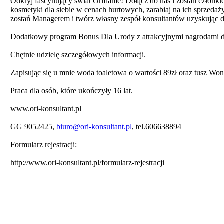
Odkryj fascynujący świat Oriflame! Dołącz do nas i zostań człon
kosmetyki dla siebie w cenach hurtowych, zarabiaj na ich sprzedaż
zostań Managerem i twórz własny zespół konsultantów uzyskując d
Dodatkowy program Bonus Dla Urody z atrakcyjnymi nagrodami dl
Chętnie udzielę szczegółowych informacji.
Zapisując się u mnie woda toaletowa o wartości 89zł oraz tusz Wo
Praca dla osób, które ukończyły 16 lat.
www.ori-konsultant.pl
GG 9052425,
biuro@ori-konsultant.pl
, tel.606638894
Formularz rejestracji:
http://www.ori-konsultant.pl/formularz-rejestracji