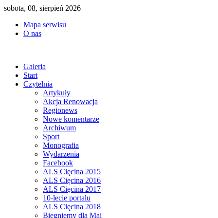
sobota, 08, sierpień 2026
Mapa serwisu
O nas
Galeria
Start
Czytelnia
Artykuły
Akcja Renowacja
Regionews
Nowe komentarze
Archiwum
Sport
Monografia
Wydarzenia
Facebook
ALS Cięcina 2015
ALS Cięcina 2016
ALS Cięcina 2017
10-lecie portalu
ALS Cięcina 2018
Biegniemy dla Mai