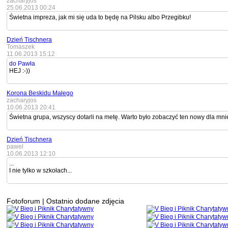
zacharyjos
25.06.2013 00:24
Świetna impreza, jak mi się uda to będę na Pilsku albo Przegibku!
Dzień Tischnera
Tomaszek
11.06.2013 15:12
do Pawła
HEJ :-))
Korona Beskidu Małego
zacharyjos
10.06.2013 20:41
Świetna grupa, wszyscy dotarli na metę. Warto było zobaczyć ten nowy dla mnie 
Dzień Tischnera
pawel
10.06.2013 12:10
...
I nie tylko w szkołach...
Fotoforum | Ostatnio dodane zdjęcia