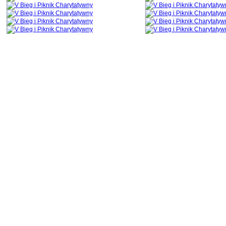
Informujemy, że serwis ciecina.eu korzysta z tzw. "ciasteczek" (ang. cookies)
monitoringu i statystyk odwiedzin. Korzyst