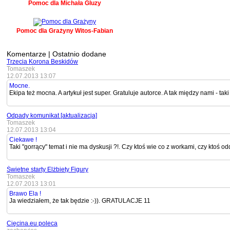
Pomoc dla Michała Gluzy
Pomoc dla Grażyny Witos-Fabian
Komentarze | Ostatnio dodane
Trzecia Korona Beskidów
Tomaszek
12.07.2013 13:07
Mocne.
Ekipa też mocna. A artykuł jest super. Gratuluje autorce. A tak między nami - taki 
Odpady komunikat [aktualizacja]
Tomaszek
12.07.2013 13:04
Ciekawe !
Taki "gorrący" temat i nie ma dyskusji ?!. Czy ktoś wie co z workami, czy ktoś od
Świetne starty Elżbiety Figury
Tomaszek
12.07.2013 13:01
Brawo Ela !
Ja wiedziałem, że tak będzie :-)). GRATULACJE 11
Cięcina.eu poleca