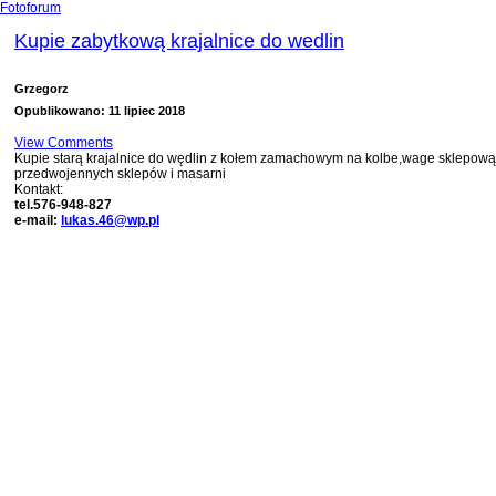
Fotoforum
Kupie zabytkową krajalnice do wedlin
Grzegorz
Opublikowano: 11 lipiec 2018
View Comments
Kupie starą krajalnice do wędlin z kołem zamachowym na kolbe,wage sklepową 
przedwojennych sklepów i masarni
Kontakt:
tel.576-948-827
e-mail:
lukas.46@wp.pl