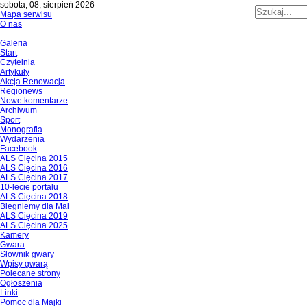
sobota, 08, sierpień 2026
Mapa serwisu
O nas
Galeria
Start
Czytelnia
Artykuły
Akcja Renowacja
Regionews
Nowe komentarze
Archiwum
Sport
Monografia
Wydarzenia
Facebook
ALS Cięcina 2015
ALS Cięcina 2016
ALS Cięcina 2017
10-lecie portalu
ALS Cięcina 2018
Biegniemy dla Mai
ALS Cięcina 2019
ALS Cięcina 2025
Kamery
Gwara
Słownik gwary
Wpisy gwarą
Polecane strony
Ogłoszenia
Linki
Pomoc dla Majki